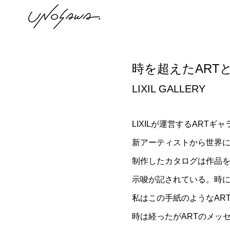
時を超えたART
LIXIL GALLERY
LIXILが運営するAR
新アーティストから世界に
制作したカタログは作品を
示唆が記されている。時
私はこの手紙のようなAR
時は経ったがARTのメッ