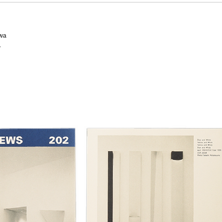
awa
.