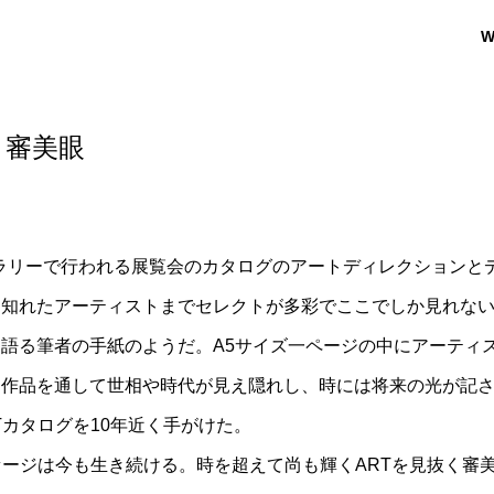
W
と審美眼
Tギャラリーで行われる展覧会のカタログのアートディレクション
知れたアーティストまでセレクトが多彩でここでしか見れない
語る筆者の手紙のようだ。A5サイズ一ページの中にアーティ
に作品を通して世相や時代が見え隠れし、時には将来の光が記
Tカタログを10年近く手がけた。
セージは今も生き続ける。時を超えて尚も輝くARTを見抜く審