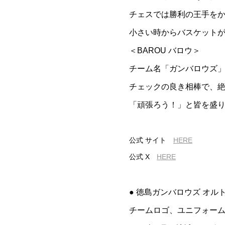
チェスでは勝利の王手を
小さい時からバスケット
＜BAROU バロウ＞
チーム名「ガンバロウズ
チェックの良き相棒で、
「頑張ろう！」と皆を盛
公式 サイト
HERE
公式 X
HERE
● 徳島ガンバロウズ オルト（
チームロゴ、ユニフォー