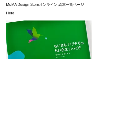
MoMA Design Storeオンライン 絵本一覧ページ
Here
Ⓒ KEISUKE UNOSAWA ALL RIGHTS RESERVED.